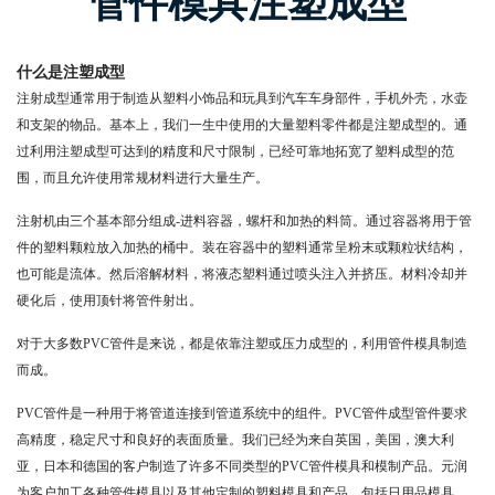
管件模具注塑成型
什么是注塑成型
注射成型通常用于制造从塑料小饰品和玩具到汽车车身部件，手机外壳，水壶
和支架的物品。基本上，我们一生中使用的大量塑料零件都是注塑成型的。通
过利用注塑成型可达到的精度和尺寸限制，已经可靠地拓宽了塑料成型的范
围，而且允许使用常规材料进行大量生产。
注射机由三个基本部分组成-进料容器，螺杆和加热的料筒。通过容器将用于管
件的塑料颗粒放入加热的桶中。装在容器中的塑料通常呈粉末或颗粒状结构，
也可能是流体。然后溶解材料，将液态塑料通过喷头注入并挤压。材料冷却并
硬化后，使用顶针将管件射出。
对于大多数PVC管件是来说，都是依靠注塑或压力成型的，利用管件模具制造
而成。
PVC管件是一种用于将管道连接到管道系统中的组件。PVC管件成型管件要求
高精度，稳定尺寸和良好的表面质量。我们已经为来自英国，美国，澳大利
亚，日本和德国的客户制造了许多不同类型的PVC管件模具和模制产品。元润
为客户加工各种管件模具以及其他定制的塑料模具和产品，包括日用品模具，