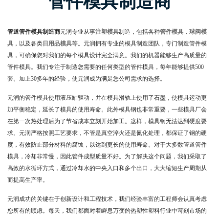
管件模具制造商
管道管件模具制造商
元润专业从事
注塑模具
制造，包括各种
管件模具
，
球阀模
具
，以及各类
日用品模具
等。元润拥有专业的模具制造团队，专门制造管件模
具，可确保您对我们的每个模具设计完全满意。我们的机器能够生产高质量的
管件模具。我们专注于制造您需要的任何类型的管件模具，
每年能够提供500
套
。加上30多年的经验，使元润成为满足您公司需求的选择。
元润的管件模具使用液压缸驱动，并在模具滑轨上使用了石墨，使模具运动更
加平衡稳定，延长了模具的使用寿命。此外模具钢也非常重要，一些模具厂会
在第一次热处理后为了节省成本立刻开始加工。这样，模具钢无法达到硬度要
求。元润严格按照工艺要求，不管是真空淬火还是氮化处理，都保证了钢的硬
度，有效防止部分材料的腐蚀，以达到更长的使用寿命。对于大多数管道管件
模具，冷却非常慢，因此管件成型质量不好。为了解决这个问题，我们采取了
高效的水循环方式，通过冷却水的中央入口和多个出口，大大缩短生产周期从
而提高生产率。
元润成功的关键在于创新设计和工程技术，我们经验丰富的工程师会认真考虑
您所有的顾虑。每天，我们都面对着瞬息万变的热塑性塑料行业中苛刻市场的