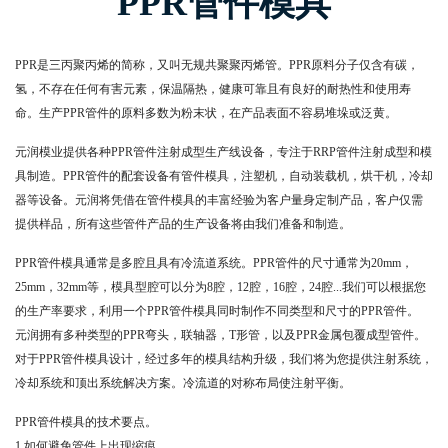
PPR管件模具
PPR是三丙聚丙烯的简称，又叫无规共聚聚丙烯管。PPR原料分子仅含有碳，
氢，不存在任何有害元素，保温隔热，健康可靠且有良好的耐热性和使用寿
命。生产PPR管件的原料多数为粉末状，在产品表面不容易堆垛或泛黄。
元润模业提供各种PPR管件注射成型生产线设备，专注于RRP管件注射成型和模
具制造。PPR管件的配套设备有管件模具，注塑机，自动装载机，烘干机，冷却
器等设备。元润将凭借在管件模具的丰富经验为客户量身定制产品，客户仅需
提供样品，所有这些管件产品的生产设备将由我们准备和制造。
PPR管件模具通常是多腔且具有冷流道系统。PPR管件的尺寸通常为20mm，
25mm，32mm等，模具型腔可以分为8腔，12腔，16腔，24腔...我们可以根据您
的生产率要求，利用一个PPR管件模具同时制作不同类型和尺寸的PPR管件。
元润拥有多种类型的PPR弯头，联轴器，T形管，以及PPR金属包覆成型管件。
对于PPR管件模具设计，经过多年的模具结构升级，我们将为您提供注射系统，
冷却系统和顶出系统解决方案。冷流道的对称布局使注射平衡。
PPR管件模具的技术要点。
1.如何避免管件上出现缩痕。