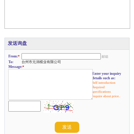
发送询盘
From:
*
邮箱
To:
台州市元润模业有限公司
Message:
*
Enter your inquiry
details such as:
Self introduction
Required
specifications
Inquire about price..
发送