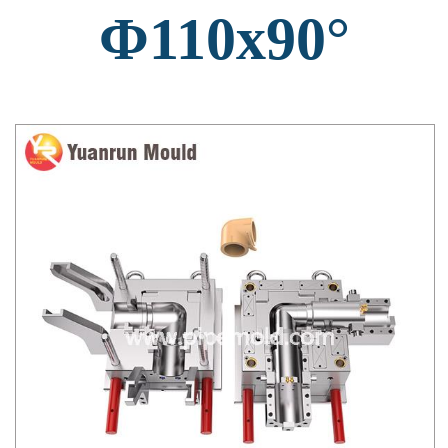
Φ110x90°