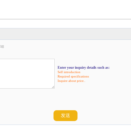
邮箱
Enter your inquiry details such as:
Self introduction
Required specifications
Inquire about price..
发送