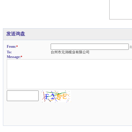
发送询盘
From:
*
To:
台州市元润模业有限公司
Message:
*