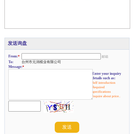
发送询盘
From:
*
邮箱
To:
台州市元润模业有限公司
Message:
*
Enter your inquiry
details such as:
Self introduction
Required
specifications
Inquire about price..
发送