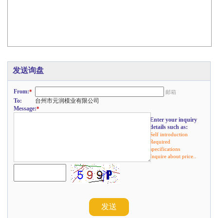
发送询盘
From:
*
邮箱
To:
台州市元润模业有限公司
Message:
*
Enter your inquiry
details such as:
Self introduction
Required
specifications
Inquire about price..
发送