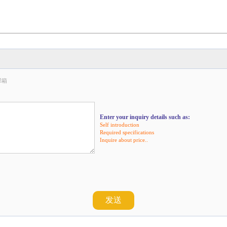
邮箱
Enter your inquiry details such as:
Self introduction
Required specifications
Inquire about price..
发送