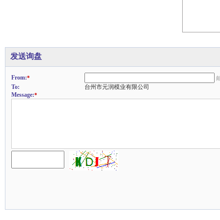
发送询盘
From:
*
To:
台州市元润模业有限公司
Message:
*