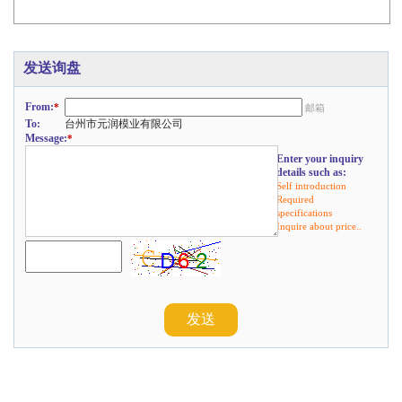
发送询盘
From:
*
邮箱
To:
台州市元润模业有限公司
Message:
*
Enter your inquiry
details such as:
Self introduction
Required
specifications
Inquire about price..
发送